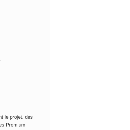
.
.
 le projet, des
res Premium