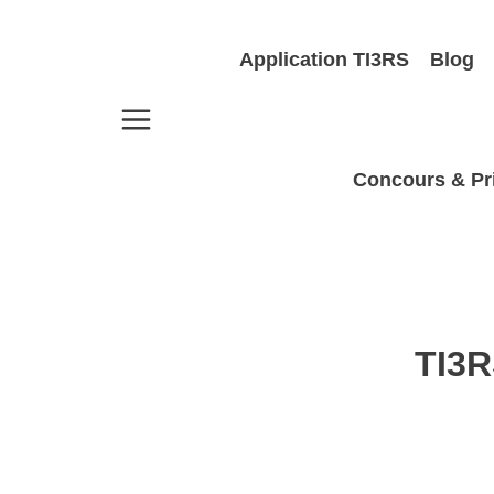
Aller
au
Application TI3RS
Blog
contenu
Concours & Pr
TI3R