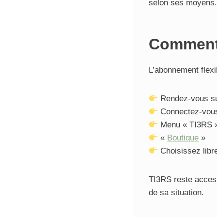
selon ses moyens.
Comment 
L’abonnement flexib
Rendez-vous s
Connectez-vous
Menu « TI3RS 
«
Boutique
»
Choisissez libr
TI3RS reste access
de sa situation.