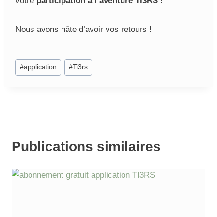
votre
participation à
l’aventure TI3RS
!
Nous avons hâte d’avoir vos retours !
Étiquettes
#
application
#
Ti3rs
de
la
publication :
Publications similaires