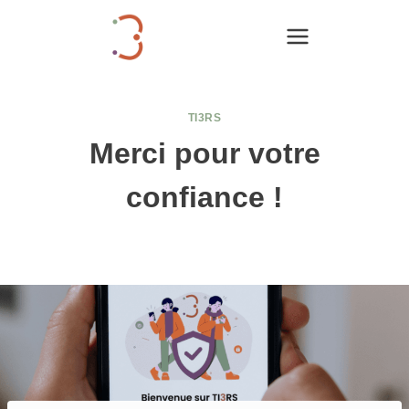
Aller
au
contenu
TI3RS
Merci pour votre
confiance !