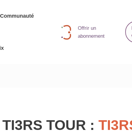
Communauté
Offrir un
abonnement
ix
 TI3RS TOUR :
TI3