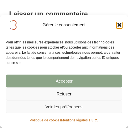
Laisser un commentaire
Gérer le consentement
Votre adresse e-mail ne sera pas publiée.
Les champs
obligatoires sont indiqués avec
*
Commentaire
*
Pour offrir les meilleures expériences, nous utilisons des technologies
telles que les cookies pour stocker et/ou accéder aux informations des
appareils. Le fait de consentir à ces technologies nous permettra de traiter
des données telles que le comportement de navigation ou les ID uniques
sur ce site.
Accepter
Refuser
Voir les préférences
→
Découvrir les offres
Politique de cookies
Mentions légales TI3RS