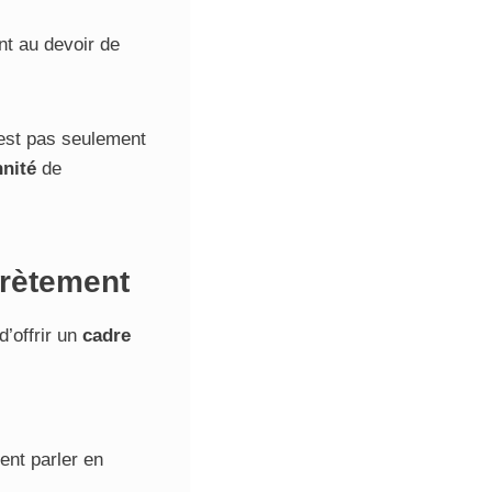
t au devoir de
n’est pas seulement
nité
de
crètement
d’offrir un
cadre
ent parler en