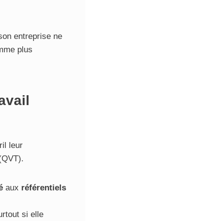
son entreprise ne
omme plus
avail
il leur
(QVT).
é
aux
référentiels
rtout si elle