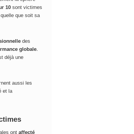
ur 10
sont victimes
 quelle que soit sa
ssionnelle
des
ormance globale
.
st déjà une
rnent aussi les
 et la
ictimes
gales ont
affecté