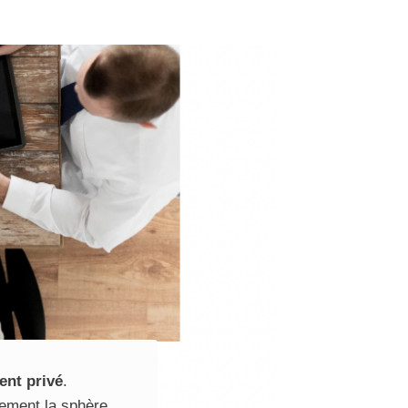
ent privé
.
gement la sphère