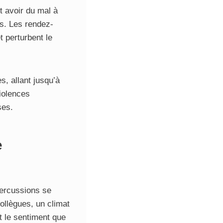
t avoir du mal à
es. Les rendez-
 perturbent le
s, allant jusqu’à
violences
ses.
e
percussions se
ollègues, un climat
t le sentiment que