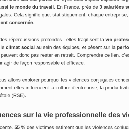
ssi le monde du travail
. En France, près de
3 salariées s
ales. Cela signifie que, statistiquement, chaque entreprise,
ent concernée.
des répercussions profondes : elles fragilisent la
vie profe
 le
climat social
au sein des équipes, et pèsent sur la
perf
 peuvent donc pas rester en retrait. Comprendre ce lien, c’e
r agir de façon responsable et efficace.
nous allons explorer pourquoi les violences conjugales conce
ent elles influencent la culture d’entreprise, la productivité
iétale (RSE).
ences sur la vie professionnelle des v
cente,
55 %
des victimes estiment que les violences conju