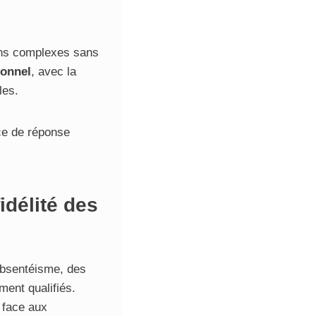
ions complexes sans
ionnel
, avec la
les.
ce de réponse
idélité des
’absentéisme, des
ment qualifiés.
 face aux