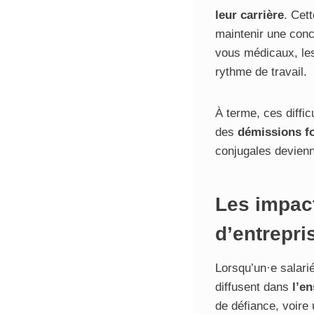
leur carrière
. Cet
maintenir une conc
vous médicaux, les
rythme de travail.
À terme, ces diffic
des
démissions fo
conjugales devien
Les impact
d’entrepri
Lorsqu’un·e salari
diffusent dans
l’en
de défiance, voire 